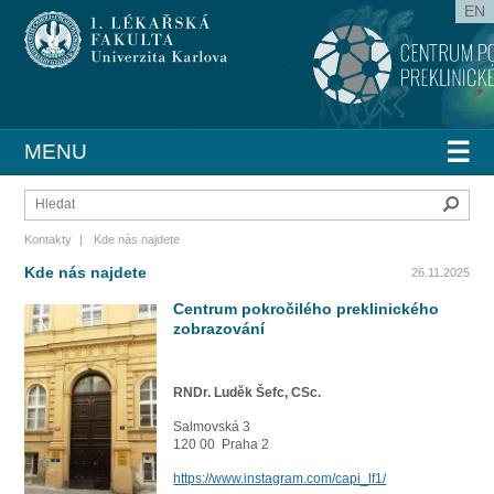
EN
☰
MENU
Hleda
Kontakty
|
Kde nás najdete
Kde nás najdete
26.11.2025
Centrum pokročilého preklinického
zobrazování
RNDr. Luděk Šefc, CSc.
Salmovská 3
120 00 Praha 2
https://www.instagram.com/capi_lf1/