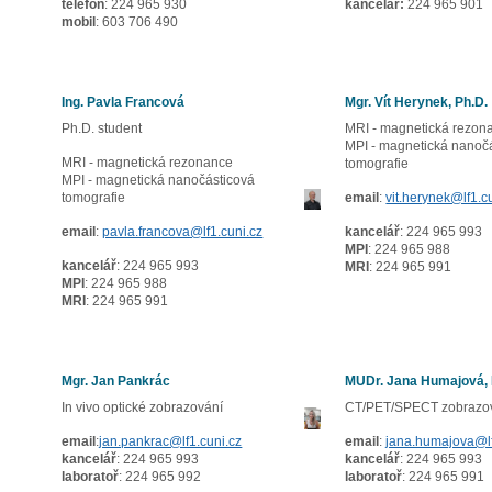
telefon
: 224 965 930
kancelář:
224 965 901
mobil
: 603 706 490
Ing. Pavla Francová
Mgr. Vít Herynek, Ph.D.
Ph.D. student
MRI - magnetická rezon
MPI - magnetická nanoč
MRI - magnetická rezonance
tomografie
MPI - magnetická nanočásticová
tomografie
email
:
vit.herynek@lf1.c
email
:
pavla.francova@lf1.cuni.cz
kancelář
: 224 965 993
MPI
: 224 965 988
kancelář
: 224 965 993
MRI
: 224 965 991
MPI
: 224 965 988
MRI
: 224 965 991
Mgr. Jan Pankrác
MUDr. Jana Humajová, 
In vivo optické zobrazování
CT/PET/SPECT zobrazo
email
:
jan.pankrac@lf1.cuni.cz
email
:
jana.humajova@lf
kancelář
: 224 965 993
kancelář
: 224 965 993
laboratoř
: 224 965 992
laboratoř
: 224 965 991