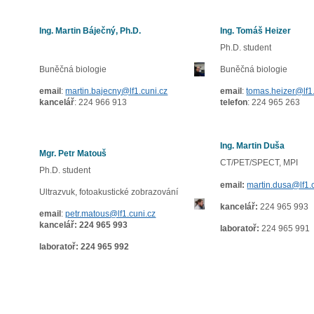
Ing. Martin Báječný, Ph.D.
Ing. Tomáš Heizer
Ph.D. student
Buněčná biologie
Buněčná biologie
email
:
martin.bajecny@lf1.cuni.cz
email
:
tomas.heizer@lf1.
kancelář
: 224 966 913
telefon
: 224 965 263
Ing. Martin Duša
Mgr. Petr Matouš
CT/PET/SPECT, MPI
Ph.D. student
email:
martin.dusa@lf1.
Ultrazvuk, fotoakustické zobrazování
kancelář:
224 965 993
email
:
petr.matous@lf1.cuni.cz
kancelář
: 224 965 993
laboratoř:
224 965 991
laboratoř
: 224 965 992