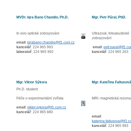
MVDr. Iqra Bano Chandio, Ph.D.
Mgr. Petr Páral, PhD.
In vivo optické zobrazováni
Ultrazvuk, fotoakustické
zobrazování
email
:
iqrabano.chandio@lf1.cuni.cz
kancelář
: 224 965 993
email
:
petr.paral@lf1.cu
laboratoř
: 224 965 992
kancelář
: 224 965 263
Mgr. Viktor Sýkora
Mgr. Kateřina Faltusová
Ph.D. student
Péče o experimentální zvířata
MRI- magnetická rezon
email
:
viktor.sykora@lf1.cuni.cz
kancelář
: 224 965 880
email
:
katerina.faltusova@lf1.c
kancelář
: 224 965 993