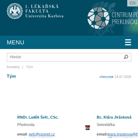
EN
☰
MENU
Hleda
Kontakty
|
Tým
Tým
vherynek
24.07.2026
RNDr. Luděk Šefc, CSc.
Bc. Klára Jirásková
Přednosta
Sekretářka
email
:
sefc@cesnet.cz
email:
klara.jiraskova@lf